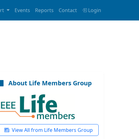
rt
Events
Reports
Contact
Login
About Life Members Group
View All from Life Members Group