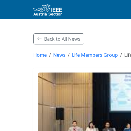
Back to All News
Home
News
Life Members Group
Lif