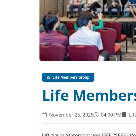
Life Members Group
Life Members
November 25, 2025
04:00 PM
Li
Offizielles Statement von IEEE: “IEEE Lif