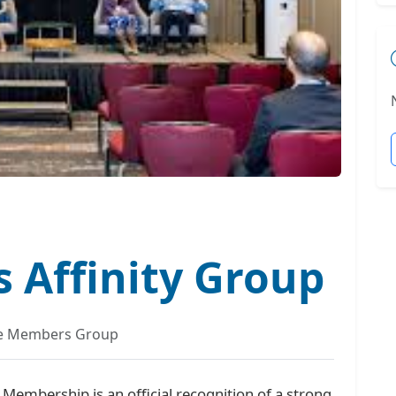
 Affinity Group
fe Members Group
e Membership is an official recognition of a strong