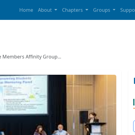
Home
About
Chapters
Groups
Suppo
e Members Affinity Group...